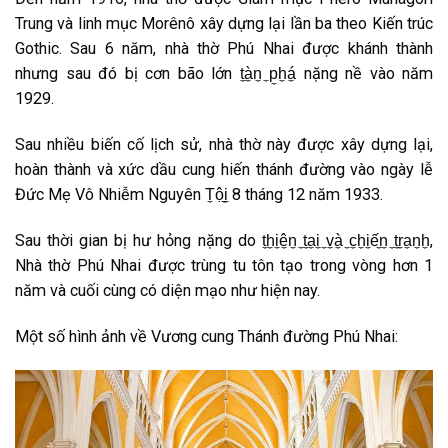
Trung và linh mục Morênô xây dựng lại lần ba theo Kiến trúc
Gothic. Sau 6 năm, nhà thờ Phú Nhai được khánh thành
nhưng sau đó bị cơn bão lớn t̼à̼n̼ ̼p̼h̼á̼ nặng nề vào năm
1929.
Sau nhiều biến cố lịch sử, nhà thờ này được xây dựng lại,
hoàn thành và xức dầu cung hiến thánh đường vào ngày lễ
Đức Mẹ Vô Nhiễm Nguyên T̼ộ̼i̼ 8 tháng 12 năm 1933.
Sau thời gian bị hư hỏng nặng do t̼h̼i̼ê̼n̼ ̼t̼a̼i̼ ̼v̼à̼ ̼c̼h̼i̼ế̼n̼ ̼t̼r̼a̼n̼h̼,
Nhà thờ Phú Nhai được trùng tu tôn tạo trong vòng hơn 1
năm và cuối cùng có diện mạo như hiện nay.
Một số hình ảnh về Vương cung Thánh đường Phú Nhai: