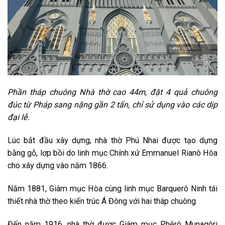
Phần tháp chuông Nhà thờ cao 44m, đặt 4 quả chuông
đúc từ Pháp sang nặng gần 2 tấn, chỉ sử dụng vào các dịp
đại lễ.
Lúc bắt đầu xây dựng, nhà thờ Phú Nhai được tạo dựng
bằng gỗ, lợp bồi do linh mục Chính xứ Emmanuel Rianô Hòa
cho xây dựng vào năm 1866.
Năm 1881, Giám mục Hòa cùng linh mục Barquerô Ninh tái
thiết nhà thờ theo kiến trúc Á Đông với hai tháp chuông.
Đến năm 1916, nhà thờ được Giám mục Phêrô Munagôri