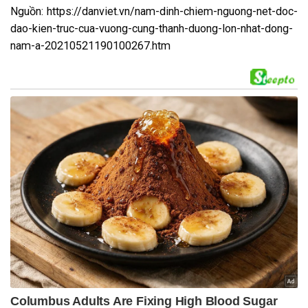
Nguồn: https://danviet.vn/nam-dinh-chiem-nguong-net-doc-
dao-kien-truc-cua-vuong-cung-thanh-duong-lon-nhat-dong-
nam-a-20210521190100267.htm