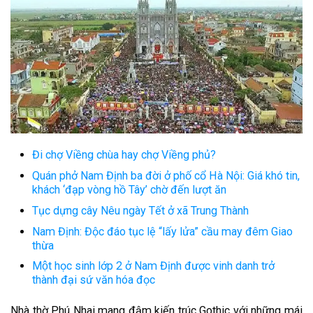
Đi chợ Viềng chùa hay chợ Viềng phủ?
Quán phở Nam Định ba đời ở phố cổ Hà Nội: Giá khó tin,
khách ‘đạp vòng hồ Tây’ chờ đến lượt ăn
Tục dựng cây Nêu ngày Tết ở xã Trung Thành
Nam Định: Độc đáo tục lệ “lấy lửa” cầu may đêm Giao
thừa
Một học sinh lớp 2 ở Nam Định được vinh danh trở
thành đại sứ văn hóa đọc
Nhà thờ Phú Nhai mang đậm kiến trúc Gothic với những mái