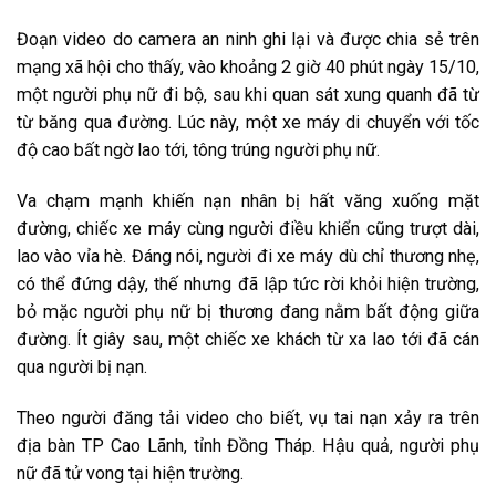
Đoạn video do camera an ninh ghi lại và được chia sẻ trên
mạng xã hội cho thấy, vào khoảng 2 giờ 40 phút ngày 15/10,
một người phụ nữ đi bộ, sau khi quan sát xung quanh đã từ
từ băng qua đường. Lúc này, một xe máy di chuyển với tốc
độ cao bất ngờ lao tới, tông trúng người phụ nữ.
Va chạm mạnh khiến nạn nhân bị hất văng xuống mặt
đường, chiếc xe máy cùng người điều khiển cũng trượt dài,
lao vào vỉa hè. Đáng nói, người đi xe máy dù chỉ thương nhẹ,
có thể đứng dậy, thế nhưng đã lập tức rời khỏi hiện trường,
bỏ mặc người phụ nữ bị thương đang nằm bất động giữa
đường. Ít giây sau, một chiếc xe khách từ xa lao tới đã cán
qua người bị nạn.
Theo người đăng tải video cho biết, vụ tai nạn xảy ra trên
địa bàn TP Cao Lãnh, tỉnh Đồng Tháp. Hậu quả, người phụ
nữ đã tử vong tại hiện trường.