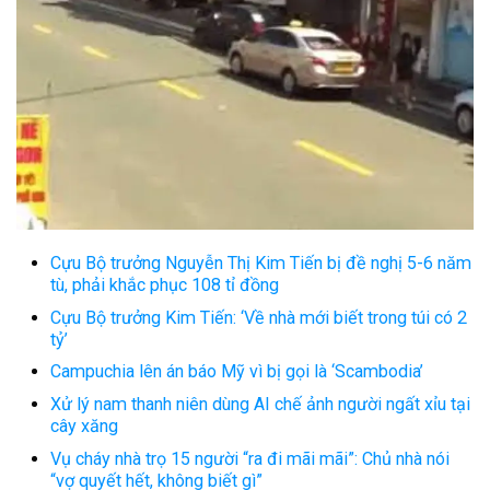
Cựu Bộ trưởng Nguyễn Thị Kim Tiến bị đề nghị 5-6 năm
tù, phải khắc phục 108 tỉ đồng
Cựu Bộ trưởng Kim Tiến: ‘Về nhà mới biết trong túi có 2
tỷ’
Campuchia lên án báo Mỹ vì bị gọi là ‘Scambodia’
Xử lý nam thanh niên dùng AI chế ảnh người ngất xỉu tại
cây xăng
Vụ cháy nhà trọ 15 người “ra đi mãi mãi”: Chủ nhà nói
“vợ quyết hết, không biết gì”