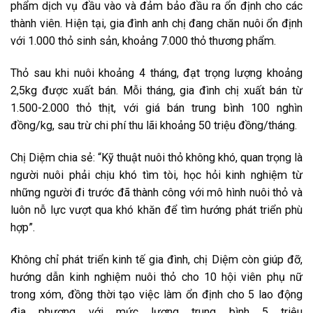
phẩm dịch vụ đầu vào và đảm bảo đầu ra ổn định cho các
thành viên. Hiện tại, gia đình anh chị đang chăn nuôi ổn định
với 1.000 thỏ sinh sản, khoảng 7.000 thỏ thương phẩm.
Thỏ sau khi nuôi khoảng 4 tháng, đạt trọng lượng khoảng
2,5kg được xuất bán. Mỗi tháng, gia đình chị xuất bán từ
1.500-2.000 thỏ thịt, với giá bán trung bình 100 nghìn
đồng/kg, sau trừ chi phí thu lãi khoảng 50 triệu đồng/tháng.
Chị Diệm chia sẻ: “Kỹ thuật nuôi thỏ không khó, quan trọng là
người nuôi phải chịu khó tìm tòi, học hỏi kinh nghiệm từ
những người đi trước đã thành công với mô hình nuôi thỏ và
luôn nỗ lực vượt qua khó khăn để tìm hướng phát triển phù
hợp”.
Không chỉ phát triển kinh tế gia đình, chị Diệm còn giúp đỡ,
hướng dẫn kinh nghiệm nuôi thỏ cho 10 hội viên phụ nữ
trong xóm, đồng thời tạo việc làm ổn định cho 5 lao động
địa phương với mức lương trung bình 5 triệu