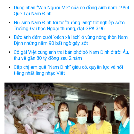
Dung nhan “Vạn Người Mê” của cô đồng sinh năm 1994
Quê Tại Nam Định
Nữ sinh Nam Định tới từ “trường làng” tốt nghiệp sớm
Trường Đại học Ngoại thương, đạt GPA 3.96
Bức ảnh đám cưới ‘oách xà lách‘ ở vùng nông thôn Nam
Định những năm 90 bất ngờ gây sốt
Cô gái Việt cùng anh trai bán phở bò Nam Định ở trời Âu,
thu về gần 80 tỷ đồng sau 2 năm
Cặp chị em quê “Nam Định” giàu có, quyền lực và nổi
tiếng nhất làng nhạc Việt