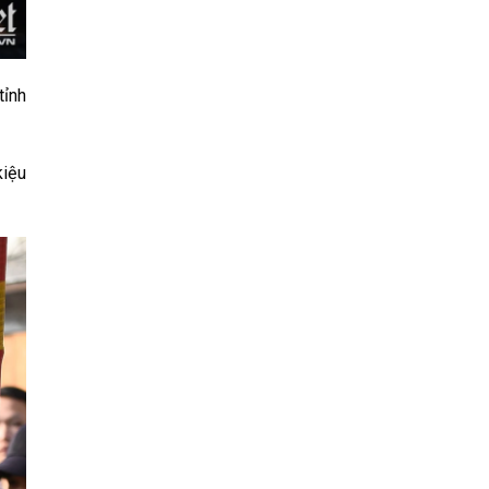
tỉnh
kiệu