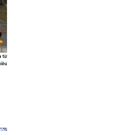
a từ
hiều