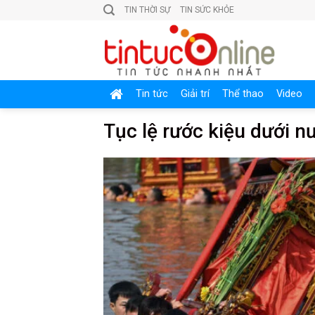
Skip
TIN THỜI SỰ
TIN SỨC KHỎE
to
content
Tin tức
Giải trí
Thể thao
Video
Tục lệ rước kiệu dưới nư