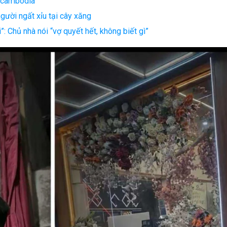
Scambodia’
gười ngất xỉu tại cây xăng
”: Chủ nhà nói “vợ quyết hết, không biết gì”