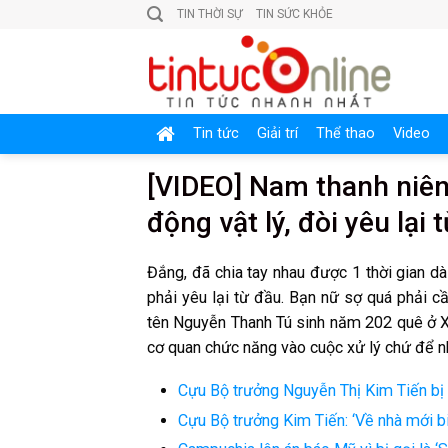
Skip
TIN THỜI SỰ
TIN SỨC KHỎE
to
content
Tin tức
Giải trí
Thể thao
Video
[VIDEO] Nam thanh niên
động vật lý, đòi yêu lại 
Đắng, đã chia tay nhau được 1 thời gian d
phải yêu lại từ đầu. Bạn nữ sợ quá phải 
tên Nguyễn Thanh Tú sinh năm 202 quê ở X
cơ quan chức năng vào cuộc xử lý chứ để 
Cựu Bộ trưởng Nguyễn Thị Kim Tiến bị 
Cựu Bộ trưởng Kim Tiến: ‘Về nhà mới biế