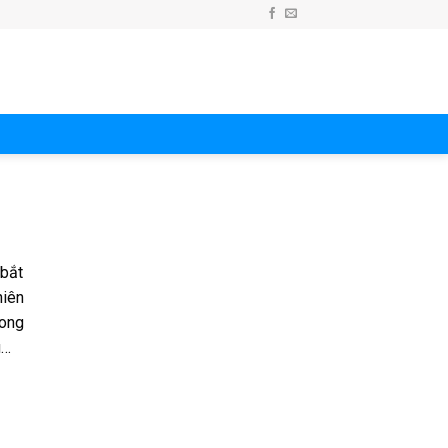
 bắt
niên
mong
ú…