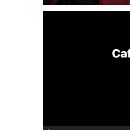
Trình
chơi
Video