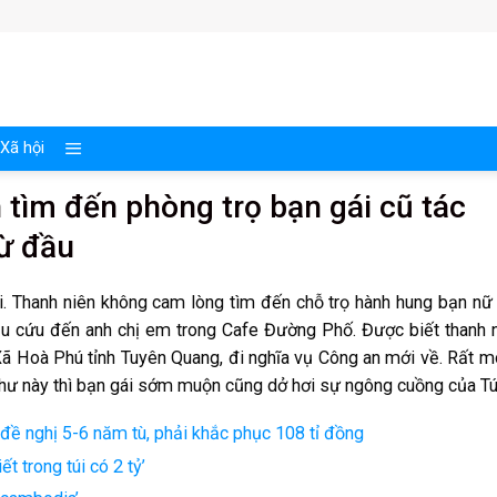
Xã hội
 tìm đến phòng trọ bạn gái cũ tác
từ đầu
ài. Thanh niên không cam lòng tìm đến chỗ trọ hành hung bạn nữ
cầu cứu đến anh chị em trong Cafe Đường Phố. Được biết thanh 
ã Hoà Phú tỉnh Tuyên Quang, đi nghĩa vụ Công an mới về. Rất 
như này thì bạn gái sớm muộn cũng dở hơi sự ngông cuồng của T
đề nghị 5-6 năm tù, phải khắc phục 108 tỉ đồng
t trong túi có 2 tỷ’