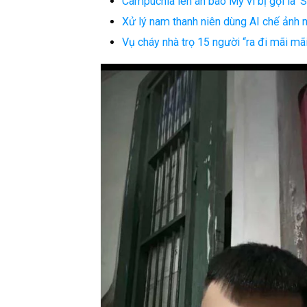
Campuchia lên án báo Mỹ vì bị gọi là ‘
Xử lý nam thanh niên dùng AI chế ảnh n
Vụ cháy nhà trọ 15 người “ra đi mãi mãi