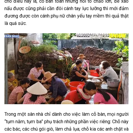
cho điều này là, cỗ bàn toàn những nồi to chảo lớn, để xào
nấu được cũng phải cần đôi cánh tay lực lưỡng thì mới đảm
đương được còn cánh phụ nữ chân yếu tay mềm thì quả thật
là quá sức.
Trong một sân nhà chỉ dành cho việc làm cỗ bàn, mọi người
“tụm năm, tụm ba” phụ trách những phần việc riêng: Chỗ này
các bác, các chú gói giò, làm chả lụa; chỗ kia các anh chặt và