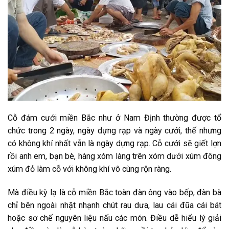
Cỗ đám cưới miền Bắc như ở Nam Định thường được tổ
chức trong 2 ngày, ngày dựng rạp và ngày cưới, thế nhưng
có không khí nhất vẫn là ngày dựng rạp. Cỗ cưới sẽ giết lợn
rồi anh em, bạn bè, hàng xóm làng trên xóm dưới xúm đông
xúm đỏ làm cỗ với không khí vô cùng rộn ràng.
Mà điều kỳ lạ là cỗ miền Bắc toàn đàn ông vào bếp, đàn bà
chỉ bên ngoài nhặt nhạnh chút rau dưa, lau cái đũa cái bát
hoặc sơ chế nguyên liệu nấu các món. Điều dễ hiểu lý giải