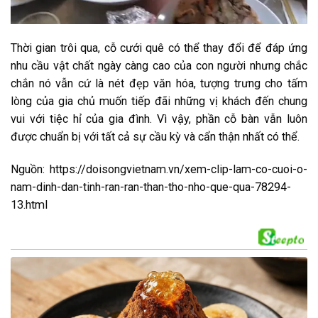
Thời gian trôi qua, cỗ cưới quê có thể thay đổi để đáp ứng
nhu cầu vật chất ngày càng cao của con người nhưng chắc
chắn nó vẫn cứ là nét đẹp văn hóa, tượng trưng cho tấm
lòng của gia chủ muốn tiếp đãi những vị khách đến chung
vui với tiệc hỉ của gia đình. Vì vậy, phần cỗ bàn vẫn luôn
được chuẩn bị với tất cả sự cầu kỳ và cẩn thận nhất có thể.
Nguồn: https://doisongvietnam.vn/xem-clip-lam-co-cuoi-o-
nam-dinh-dan-tinh-ran-ran-than-tho-nho-que-qua-78294-
13.html