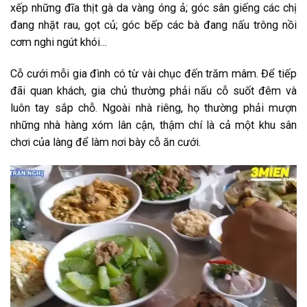
xếp những đĩa thịt gà da vàng óng ả; góc sân giếng các chị
đang nhặt rau, gọt củ; góc bếp các bà đang nấu trông nồi
cơm nghi ngút khói…
Cỗ cưới mỗi gia đình có từ vài chục đến trăm mâm. Để tiếp
đãi quan khách, gia chủ thường phải nấu cỗ suốt đêm và
luôn tay sắp chỗ. Ngoài nhà riêng, họ thường phải mượn
những nhà hàng xóm lân cận, thậm chí là cả một khu sân
chơi của làng để làm nơi bày cỗ ăn cưới.