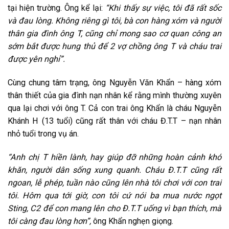
tại hiện trường. Ông kể lại:
“Khi thấy sự việc, tôi đã rất sốc
và đau lòng. Không riêng gì tôi, bà con hàng xóm và người
thân gia đình ông T, cũng chỉ mong sao cơ quan công an
sớm bắt được hung thủ để 2 vợ chồng ông T và cháu trai
được yên nghỉ”.
Cùng chung tâm trạng, ông Nguyễn Văn Khẩn – hàng xóm
thân thiết của gia đình nạn nhân kể rằng mình thường xuyên
qua lại chơi với ông T. Cả con trai ông Khẩn là cháu Nguyễn
Khánh H (13 tuổi) cũng rất thân với cháu Đ.T.T – nạn nhân
nhỏ tuổi trong vụ án.
“Anh chị T hiền lành, hay giúp đỡ những hoàn cảnh khó
khăn, người dân sống xung quanh. Cháu Đ.T.T cũng rất
ngoan, lễ phép, tuần nào cũng lên nhà tôi chơi với con trai
tôi. Hôm qua tới giờ, con tôi cứ nói ba mua nước ngọt
Sting, C2 để con mang lên cho Đ.T.T uống vì bạn thích, mà
tôi càng đau lòng hơn”,
ông Khẩn nghẹn giọng.