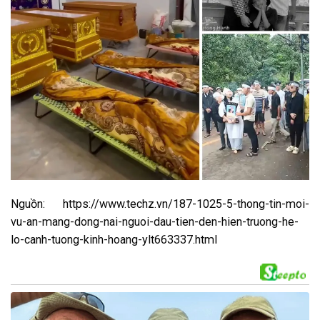
Nguồn: https://www.techz.vn/187-1025-5-thong-tin-moi-
vu-an-mang-dong-nai-nguoi-dau-tien-den-hien-truong-he-
lo-canh-tuong-kinh-hoang-ylt663337.html