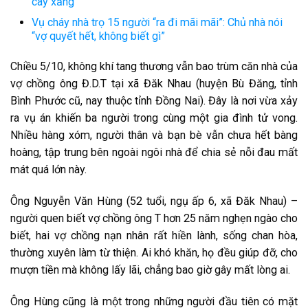
cây xăng
Vụ cháy nhà trọ 15 người “ra đi mãi mãi”: Chủ nhà nói
“vợ quyết hết, không biết gì”
Chiều 5/10, không khí tang thương vẫn bao trùm căn nhà của
vợ chồng ông Đ.D.T tại xã Đăk Nhau (huyện Bù Đăng, tỉnh
Bình Phước cũ, nay thuộc tỉnh Đồng Nai). Đây là nơi vừa xảy
ra vụ án khiến ba người trong cùng một gia đình tử vong.
Nhiều hàng xóm, người thân và bạn bè vẫn chưa hết bàng
hoàng, tập trung bên ngoài ngôi nhà để chia sẻ nỗi đau mất
mát quá lớn này.
Ông Nguyễn Văn Hùng (52 tuổi, ngụ ấp 6, xã Đăk Nhau) –
người quen biết vợ chồng ông T hơn 25 năm nghẹn ngào cho
biết, hai vợ chồng nạn nhân rất hiền lành, sống chan hòa,
thường xuyên làm từ thiện. Ai khó khăn, họ đều giúp đỡ, cho
mượn tiền mà không lấy lãi, chẳng bao giờ gây mất lòng ai.
Ông Hùng cũng là một trong những người đầu tiên có mặt