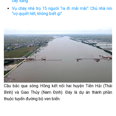
cây xăng
Vụ cháy nhà trọ 15 người “ra đi mãi mãi”: Chủ nhà nói
“vợ quyết hết, không biết gì”
Cầu bắc qua sông Hồng kết nối hai huyện Tiền Hải (Thái
Bình) và Giao Thủy (Nam Định). Đây là dự án thành phần
thuộc tuyến đường bộ ven biển.