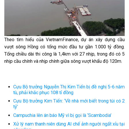
Theo tìm hiểu của VietnamFinance, dự án xây dựng cầu
vượt sông Hồng có tổng mức đầu tư gần 1.000 tỷ đồng.
Tổng chiều dài thi công là 1,4km với 27 nhịp, trong đó có 5
nhịp cầu chính và nhịp chính giữa sông vượt khẩu độ 120m.
Cựu Bộ trưởng Nguyễn Thị Kim Tiến bị đề nghị 5-6 năm
tù, phải khắc phục 108 tỉ đồng
Cựu Bộ trưởng Kim Tiến: ‘Về nhà mới biết trong túi có 2
tỷ’
Campuchia lên án báo Mỹ vì bị gọi là ‘Scambodia’
Xử lý nam thanh niên dùng AI chế ảnh người ngất xỉu tại