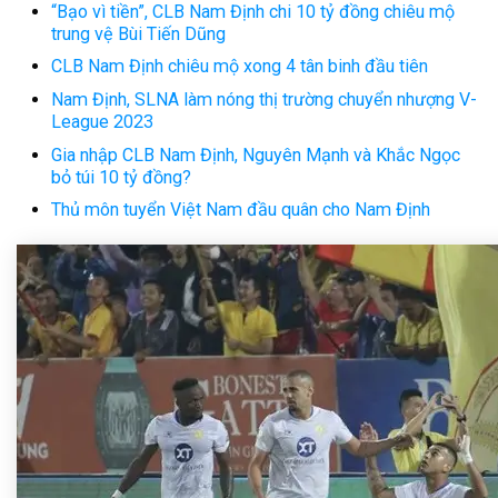
“Bạo vì tiền”, CLB Nam Định chi 10 tỷ đồng chiêu mộ
trung vệ Bùi Tiến Dũng
CLB Nam Định chiêu mộ xong 4 tân binh đầu tiên
Nam Định, SLNA làm nóng thị trường chuyển nhượng V-
League 2023
Gia nhập CLB Nam Định, Nguyên Mạnh và Khắc Ngọc
bỏ túi 10 tỷ đồng?
Thủ môn tuyển Việt Nam đầu quân cho Nam Định