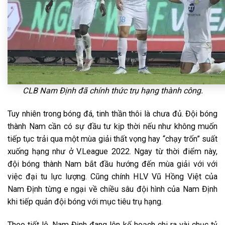
CLB Nam Định đã chính thức trụ hạng thành công.
Tuy nhiên trong bóng đá, tinh thần thôi là chưa đủ. Đội bóng
thành Nam cần có sự đầu tư kịp thời nếu như không muốn
tiếp tục trải qua một mùa giải thất vọng hay “chạy trốn” suất
xuống hạng như ở V.League 2022. Ngay từ thời điểm này,
đội bóng thành Nam bắt đầu hướng đến mùa giải với với
việc đại tu lực lượng. Cũng chính HLV Vũ Hồng Việt của
Nam Định từng e ngại về chiều sâu đội hình của Nam Định
khi tiếp quản đội bóng với mục tiêu trụ hạng.
Theo tiết lộ, Nam Định đang lên kế hoạch chi ra vài chục tỷ