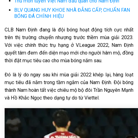
Thủ môn tuyển Việt Nam đầu quân cho Nam Định
BLV QUANG HUY KHOE NHÀ ĐẲNG CẤP, CHUẨN FAN
BÓNG ĐÁ CHÍNH HIỆU
CLB Nam Định đang là đội bóng hoạt động tích cực nhất
trên thị trường chuyển nhượng trước thềm mùa giải 2023.
Với việc chính thức trụ hạng ở V.League 2022, Nam Định
quyết tâm đem đến diện mạo mới cho người hâm mộ, đồng
thời đặt mục tiêu cao cho mùa bóng năm sau.
Đó là lý do ngay sau khi mùa giải 2022 khép lại, hàng loạt
mục tiêu đã nằm trong tầm ngắm của Nam Định. Đội bóng
thành Nam hoàn tất việc chiêu mộ bộ đôi Trần Nguyên Mạnh
và Hồ Khắc Ngọc theo dạng tự do từ Viettel.