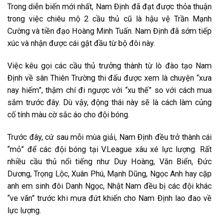
Trong diễn biến mới nhất, Nam Định đã đạt được thỏa thuận
trong việc chiêu mộ 2 cầu thủ cũ là hậu vệ Trần Mạnh
Cường và tiền đạo Hoàng Minh Tuấn. Nam Định đã sớm tiếp
xúc và nhận được cái gật đầu từ bộ đôi này.
Việc kêu gọi các cầu thủ trưởng thành từ lò đào tạo Nam
Định về sân Thiên Trường thi đấu được xem là chuyện “xưa
nay hiếm”, thậm chí đi ngược với “xu thế” so với cách mua
sắm trước đây. Dù vậy, động thái này sẽ là cách làm củng
cố tính màu cờ sắc áo cho đội bóng.
Trước đây, cứ sau mỗi mùa giải, Nam Định đều trở thành cái
“mỏ” để các đội bóng tại V.League xâu xé lực lượng. Rất
nhiều cầu thủ nổi tiếng như Duy Hoàng, Văn Biển, Đức
Dương, Trọng Lộc, Xuân Phú, Mạnh Dũng, Ngọc Anh hay cặp
anh em sinh đôi Danh Ngọc, Nhật Nam đều bị các đội khác
“ve vãn” trước khi mưa đứt khiến cho Nam Định lao đao về
lực lượng.