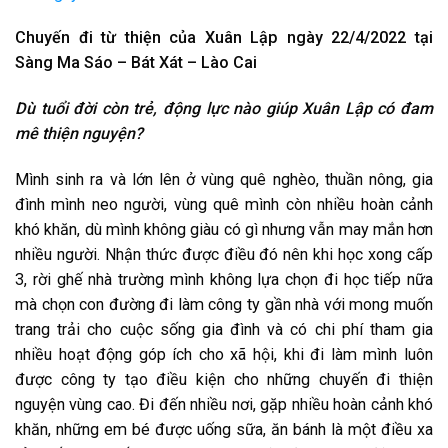
Chuyến đi từ thiện của Xuân Lập
ngày 22/4/2022 tại
Sàng Ma Sáo – Bát Xát – Lào Cai
Dù tuổi đời còn trẻ, động lực nào giúp Xuân Lập có đam
mê thiện nguyện?
Mình sinh ra và lớn lên ở vùng quê nghèo, thuần nông, gia
đình mình neo người, vùng quê mình còn nhiều hoàn cảnh
khó khăn, dù mình không giàu có gì nhưng vẫn may mắn hơn
nhiều người. Nhận thức được điều đó nên khi học xong cấp
3, rời ghế nhà trường mình không lựa chọn đi học tiếp nữa
mà chọn con đường đi làm công ty gần nhà với mong muốn
trang trải cho cuộc sống gia đình và có chi phí tham gia
nhiều hoạt động góp ích cho xã hội, khi đi làm mình luôn
được công ty tạo điều kiện cho những chuyến đi thiện
nguyện vùng cao. Đi đến nhiều nơi, gặp nhiều hoàn cảnh khó
khăn, những em bé được uống sữa, ăn bánh là một điều xa