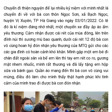
Chuyến đi thiện nguyện để lại nhiều kỷ niệm với mình nhất là
chuyến đi về với bà con thôn Ngọc Sơn, xã Bạch Ngọc,
huyện Vị Xuyên, TP Hà Giang vào ngày 03/01/2022. Có lẽ
đó là kỉ niệm đáng nhớ nhất, một chuyến xe đầy ắp áo ấm
yêu thương. Cảm nhận được cái rét của mùa đông, lên trên
đỉnh núi thì sương mù bao quanh, dưới cái rét 12 độ bà con
vô cùng hoan hỷ đón nhận yêu thương của MTQ gửi cho các
các gia đình có hoàn cảnh khó khăn. Mình gặp một em bé đi
chân đất ngoài sân và bế em lên thì tay em rét co ro, gương
mặt nhem nhuốc, mình rất thương và đã lấy tặng em hộp
sữa và bánh gạo. Quần áo mang đến thì bà con vô cùng vui
mừng, điều đó làm cho mình thấy thật hạnh phúc khi tình
cảm của mình trao đi được bà con đón nhận.