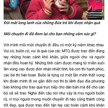
Đôi mắt long lanh của những đứa trẻ khi được nhận quà
Mỗi chuyến đi đã đem lại cho bạn những cảm xúc gì?
Với mình mỗi một chuyến đi đều có một kỷ niệm khác nhau.
Vui có, buồn có, vui là quà của các MTQ được trao đến đúng
tay những hoàn cảnh khó khăn, giữa người cho và người
nhận đều hoan hỷ. Những tình cảm được mang từ miền xuôi
lên vùng cao được đón nhận nhiệt tình, bà con thì hạnh phúc,
các bé thì hân hoan. Buồn là từng có một lần mình thất vọng
khi đoàn mình đi xe gần đến nơi thì bị lãnh đạo địa phương
báo không cho trao quà trực tiếp cho dân bản mà để cho cán
bộ xã sẽ trao. Nghe đến câu nói như vậy là mọi người buồn
rũ, vì mọi người mong muốn chuyến đi nào cũng thành công
tốt đẹp, quà được trao đến tận tay các hoàn cảnh khó khăn