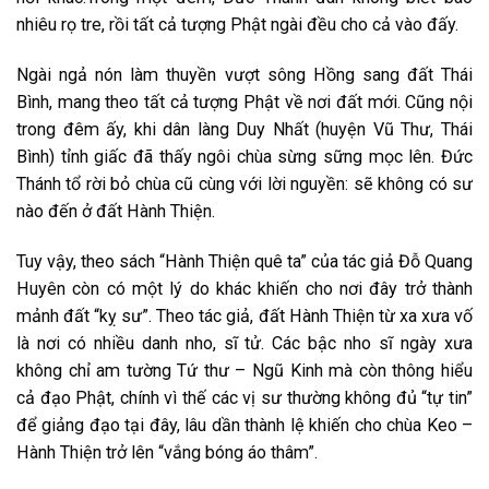
nhiêu rọ tre, rồi tất cả tượng Phật ngài đều cho cả vào đấy.
Ngài ngả nón làm thuyền vượt sông Hồng sang đất Thái
Bình, mang theo tất cả tượng Phật về nơi đất mới. Cũng nội
trong đêm ấy, khi dân làng Duy Nhất (huyện Vũ Thư, Thái
Bình) tỉnh giấc đã thấy ngôi chùa sừng sững mọc lên. Đức
Thánh tổ rời bỏ chùa cũ cùng với lời nguyền: sẽ không có sư
nào đến ở đất Hành Thiện.
Tuy vậy, theo sách “Hành Thiện quê ta” của tác giả Đỗ Quang
Huyên còn có một lý do khác khiến cho nơi đây trở thành
mảnh đất “kỵ sư”. Theo tác giả, đất Hành Thiện từ xa xưa vố
là nơi có nhiều danh nho, sĩ tử. Các bậc nho sĩ ngày xưa
không chỉ am tường Tứ thư – Ngũ Kinh mà còn thông hiểu
cả đạo Phật, chính vì thế các vị sư thường không đủ “tự tin”
để giảng đạo tại đây, lâu dần thành lệ khiến cho chùa Keo –
Hành Thiện trở lên “vắng bóng áo thâm”.