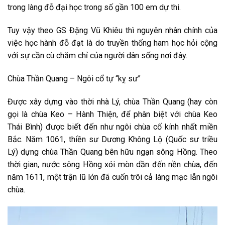
trong làng đỗ đại học trong số gần 100 em dự thi.
Tuy vậy theo GS Đặng Vũ Khiêu thì nguyên nhân chính của
việc học hành đỗ đạt là do truyền thống ham học hỏi cộng
với sự cần cù chăm chỉ của người dân sống nơi đây.
Chùa Thần Quang – Ngôi cổ tự “kỵ sư”
Được xây dựng vào thời nhà Lý, chùa Thần Quang (hay còn
gọi là chùa Keo – Hành Thiện, để phân biệt với chùa Keo
Thái Bình) được biết đến như ngôi chùa cố kính nhất miền
Bắc. Năm 1061, thiền sư Dương Không Lộ (Quốc sư triều
Lý) dựng chùa Thần Quang bên hữu ngạn sông Hồng. Theo
thời gian, nước sông Hồng xói mòn dần đến nền chùa, đến
năm 1611, một trận lũ lớn đã cuốn trôi cả làng mạc lẫn ngôi
chùa.