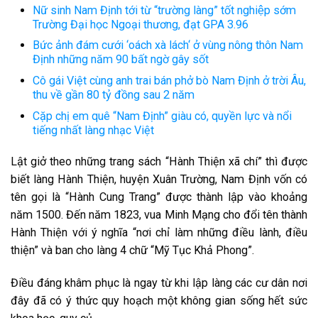
Nữ sinh Nam Định tới từ “trường làng” tốt nghiệp sớm
Trường Đại học Ngoại thương, đạt GPA 3.96
Bức ảnh đám cưới ‘oách xà lách‘ ở vùng nông thôn Nam
Định những năm 90 bất ngờ gây sốt
Cô gái Việt cùng anh trai bán phở bò Nam Định ở trời Âu,
thu về gần 80 tỷ đồng sau 2 năm
Cặp chị em quê “Nam Định” giàu có, quyền lực và nổi
tiếng nhất làng nhạc Việt
Lật giở theo những trang sách “Hành Thiện xã chí” thì được
biết làng Hành Thiện, huyện Xuân Trường, Nam Định vốn có
tên gọi là “Hành Cung Trang” được thành lập vào khoảng
năm 1500. Đến năm 1823, vua Minh Mạng cho đổi tên thành
Hành Thiện với ý nghĩa “nơi chỉ làm những điều lành, điều
thiện” và ban cho làng 4 chữ “Mỹ Tục Khả Phong”.
Điều đáng khâm phục là ngay từ khi lập làng các cư dân nơi
đây đã có ý thức quy hoạch một không gian sống hết sức