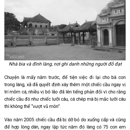
Nhà bia và đình làng, nơi ghi danh những người đỗ đạt
Chuyện là mấy năm trước, để tiện việc đi lại cho bà con
trong làng, xã đã quyết định xây thêm một chiếc cầu ngay vị
trí mõm cá, nhiều vị bô lão đã lên tiếng phản đối vì cho rằng
chiếc cầu đó như chiếc lưỡi câu, cá chép mà bị mắc lưỡi câu
thì không thể “vượt vũ môn”.
Vào năm 2005 chiếc cầu đã bị dỡ bỏ do xuống cấp và cũng
để hợp lòng dân, ngay lập tức năm đó làng có 75 con em