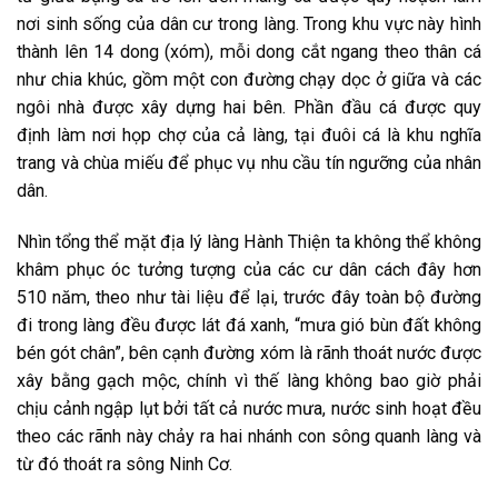
nơi sinh sống của dân cư trong làng. Trong khu vực này hình
thành lên 14 dong (xóm), mỗi dong cắt ngang theo thân cá
như chia khúc, gồm một con đường chạy dọc ở giữa và các
ngôi nhà được xây dựng hai bên. Phần đầu cá được quy
định làm nơi họp chợ của cả làng, tại đuôi cá là khu nghĩa
trang và chùa miếu để phục vụ nhu cầu tín ngưỡng của nhân
dân.
Nhìn tổng thể mặt địa lý làng Hành Thiện ta không thể không
khâm phục óc tưởng tượng của các cư dân cách đây hơn
510 năm, theo như tài liệu để lại, trước đây toàn bộ đường
đi trong làng đều được lát đá xanh, “mưa gió bùn đất không
bén gót chân”, bên cạnh đường xóm là rãnh thoát nước được
xây bằng gạch mộc, chính vì thế làng không bao giờ phải
chịu cảnh ngập lụt bởi tất cả nước mưa, nước sinh hoạt đều
theo các rãnh này chảy ra hai nhánh con sông quanh làng và
từ đó thoát ra sông Ninh Cơ.