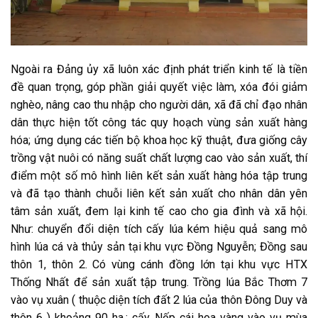
Ngoài ra Đảng ủy xã luôn xác định phát triển kinh tế là tiền
đề quan trọng, góp phần giải quyết việc làm, xóa đói giảm
nghèo, nâng cao thu nhập cho người dân, xã đã chỉ đạo nhân
dân thực hiện tốt công tác quy hoạch vùng sản xuất hàng
hóa; ứng dụng các tiến bộ khoa học kỹ thuật, đưa giống cây
trồng vật nuôi có năng suất chất lượng cao vào sản xuất, thí
điểm một số mô hình liên kết sản xuất hàng hóa tập trung
và đã tạo thành chuỗi liên kết sản xuất cho nhân dân yên
tâm sản xuất, đem lại kinh tế cao cho gia đình và xã hội.
Như: chuyển đổi diện tích cấy lúa kém hiệu quả sang mô
hình lúa cá và thủy sản tại khu vực Đồng Nguyễn; Đồng sau
thôn 1, thôn 2. Có vùng cánh đồng lớn tại khu vực HTX
Thống Nhất để sản xuất tập trung. Trồng lúa Bắc Thơm 7
vào vụ xuân ( thuộc diện tích đất 2 lúa của thôn Đông Duy và
thôn 6 ) khoảng 90 ha.; cấy Nếp cái hoa vàng vào vụ mùa