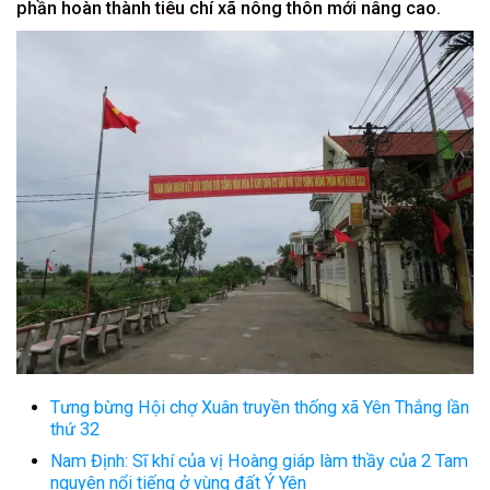
phần hoàn thành tiêu chí xã nông thôn mới nâng cao.
Tưng bừng Hội chợ Xuân truyền thống xã Yên Thắng lần
thứ 32
Nam Định: Sĩ khí của vị Hoàng giáp làm thầy của 2 Tam
nguyên nổi tiếng ở vùng đất Ý Yên