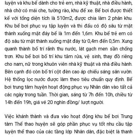
luyện và khu bể dành cho trẻ em, nhà kỹ thuật, nhà điều hành,
nhà chờ có mái che, tường rào, khu để xe. Bể bơi được thiết
kế với tổng diện tích là 510m2, được chia làm 2 phân khu.
Khu bể bơi phục vụ tập luyện và thi đấu có độ sâu từ mặt
thành xuống mặt đáy bể là 1m đến 1,6m. Khu bể trẻ em có
độ sâu từ mặt thành xuống mặt đáy từ 0,4m đến 0,5m. Xung
quanh thành bố trí rãnh thu nước, lát gạch men sần chống
trơn. Khu bể bơi bố trí khu tắm rửa, vệ sinh, thay đồ riêng
cho nam, nữ trong khuôn viên nhà kỹ thuật và nhà điều hành.
Bên cạnh đó còn bố trí cột đèn cao áp chiếu sáng sân vườn.
Hệ thống lọc nước được làm theo tiêu chuẩn quy định. Bể
bơi trung tâm huyện hoạt động phục vụ Nhân dân vào tất cả
các ngày trong tuần. Thời gian, sáng từ 7h đến 10h, chiều từ
14h đến 19h, giá vé 20 nghìn đồng/ lượt người.
Việc khánh thành và đưa vào hoạt động khu bể bơi Trung
tâm Thể thao huyện sẽ góp phần phục vụ tốt nhu cầu tập
luyện thể thao của các tầng lớp Nhân dân, đặc biệt là thanh