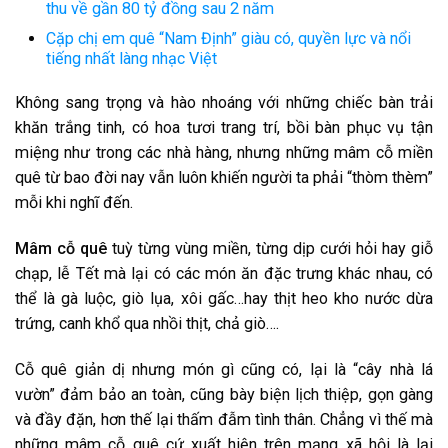
thu về gần 80 tỷ đồng sau 2 năm
Cặp chị em quê “Nam Định” giàu có, quyền lực và nổi
tiếng nhất làng nhạc Việt
Không sang trọng và hào nhoáng với những chiếc bàn trải
khăn trắng tinh, có hoa tươi trang trí, bồi bàn phục vụ tận
miệng như trong các nhà hàng, nhưng những mâm cỗ miền
quê từ bao đời nay vẫn luôn khiến người ta phải “thòm thèm”
mỗi khi nghĩ đến.
Mâm cỗ quê
tuỳ từng vùng miền, từng dịp cưới hỏi hay giỗ
chạp, lễ Tết mà lại có các món ăn đặc trưng khác nhau, có
thể là gà luộc, giò lụa, xôi gấc…hay thịt heo kho nước dừa
trứng, canh khổ qua nhồi thịt, chả giò….
Cỗ quê giản dị nhưng món gì cũng có, lại là “cây nhà lá
vườn” đảm bảo an toàn, cũng bày biện lịch thiệp, gọn gàng
và đầy đặn, hơn thế lại thấm đẫm tình thân. Chẳng vì thế mà
những mâm cỗ quê cứ xuất hiện trên mạng xã hội là lại