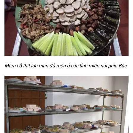
Mâm cỗ thịt lợn mán đủ món ở các tỉnh miền núi phía Bắc.