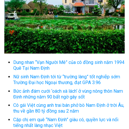
Dung nhan “Vạn Người Mê” của cô đồng sinh năm 1994
Quê Tại Nam Định
Nữ sinh Nam Định tới từ “trường làng” tốt nghiệp sớm
Trường Đại học Ngoại thương, đạt GPA 3.96
Bức ảnh đám cưới ‘oách xà lách‘ ở vùng nông thôn Nam
Định những năm 90 bất ngờ gây sốt
Cô gái Việt cùng anh trai bán phở bò Nam Định ở trời Âu,
thu về gần 80 tỷ đồng sau 2 năm
Cặp chị em quê “Nam Định” giàu có, quyền lực và nổi
tiếng nhất làng nhạc Việt