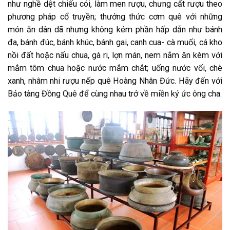
như nghề dệt chiếu cói, làm men rượu, chưng cất rượu theo
phương pháp cổ truyền; thưởng thức cơm quê với những
món ăn dân dã nhưng không kém phần hấp dẫn như bánh
đa, bánh đúc, bánh khúc, bánh gai, canh cua- cà muối, cá kho
nồi đất hoặc nấu chua, gà ri, lợn mán, nem nắm ăn kèm với
mắm tôm chua hoặc nước mắm chắt; uống nước vối, chè
xanh, nhâm nhi rượu nếp quê Hoàng Nhân Đức. Hãy đến với
Bảo tàng Đồng Quê để cùng nhau trở về miền ký ức ông cha.