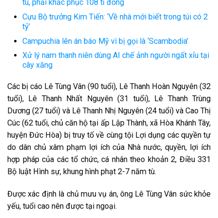
tù, phải khắc phục 108 tỉ đồng
Cựu Bộ trưởng Kim Tiến: ‘Về nhà mới biết trong túi có 2
tỷ’
Campuchia lên án báo Mỹ vì bị gọi là ‘Scambodia’
Xử lý nam thanh niên dùng AI chế ảnh người ngất xỉu tại
cây xăng
Các bị cáo Lê Tùng Vân (90 tuổi), Lê Thanh Hoàn Nguyên (32
tuổi), Lê Thanh Nhất Nguyên (31 tuổi), Lê Thanh Trùng
Dương (27 tuổi) và Lê Thanh Nhị Nguyên (24 tuổi) và Cao Thị
Cúc (62 tuổi, chủ căn hộ tại ấp Lập Thành, xã Hòa Khánh Tây,
huyện Đức Hòa) bị truy tố về cùng tội Lợi dụng các quyền tự
do dân chủ xâm phạm lợi ích của Nhà nước, quyền, lợi ích
hợp pháp của các tổ chức, cá nhân theo khoản 2, Điều 331
Bộ luật Hình sự, khung hình phạt 2-7 năm tù.
Được xác định là chủ mưu vụ án, ông Lê Tùng Vân sức khỏe
yếu, tuổi cao nên được tại ngoại.