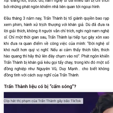
nạ.
Đáng nói, trước đó, nam nghệ sĩ đã nhiều lần bị chỉ trích
bởi những phát ngôn khiếm nhã liên quan tới ngoại hình.
Đầu tháng 3 năm nay, Trấn Thành bị tố giành quyền bao rạp
xem phim, hành xử trịch thượng với khán giả. Dù đã đưa ra
lời giải thích, không ít người vẫn chỉ trích, nghi ngờ nam nghệ
sĩ. Chỉ một thời gian sau, Trấn Thành lại tiếp tục gây xôn xao
khi đưa ra quan điểm về công việc của mình: “Đời nghệ sĩ
khó nuốt hơn quý vị nghĩ. Nếu ai cảm thấy thích tiền, thích
hào quang thì hãy thử lên đây chạm vào nó”. Phát ngôn khiến
Trấn Thành bị khán giả kêu gọi tẩy chay, trong khi đó một số
đồng nghiệp như Nguyên Vũ, Duy Mạnh… cho biết không
đồng tình với cách suy nghĩ của Trấn Thành.
Trấn Thành liệu có bị “cấm sóng”?