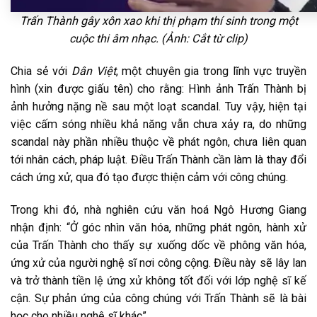
Trấn Thành gây xôn xao khi thị phạm thí sinh trong một
cuộc thi âm nhạc. (Ảnh: Cắt từ clip)
Chia sẻ với
Dân Việt
, một chuyên gia trong lĩnh vực truyền
hình (xin được giấu tên) cho rằng: Hình ảnh Trấn Thành bị
ảnh hưởng nặng nề sau một loạt scandal. Tuy vậy, hiện tại
việc cấm sóng nhiều khả năng vẫn chưa xảy ra, do những
scandal này phần nhiều thuộc về phát ngôn, chưa liên quan
tới nhân cách, pháp luật. Điều Trấn Thành cần làm là thay đổi
cách ứng xử, qua đó tạo được thiện cảm với công chúng.
Trong khi đó, nhà nghiên cứu văn hoá Ngô Hương Giang
nhận định: “Ở góc nhìn văn hóa, những phát ngôn, hành xử
của Trấn Thành cho thấy sự xuống dốc về phông văn hóa,
ứng xử của người nghệ sĩ nơi công cộng. Điều này sẽ lây lan
và trở thành tiền lệ ứng xử không tốt đối với lớp nghệ sĩ kế
cận. Sự phản ứng của công chúng với Trấn Thành sẽ là bài
học cho nhiều nghệ sĩ khác”.