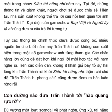
mới trong show
Siêu tài năng nhí
năm nay. Tại đó, những
thông tin về giám khảo, người chơi sẽ được chia sẻ. Hiện
tại, nhà sản xuất không thể trả lời câu hỏi liên quan tới anh
Trấn Thành”. Đại diện của gameshow
Rap Việt
và
Người ấy
là ai
cũng đưa ra câu trả lời tương tự.
Tuy các thông tin chính thức chưa được công bố, nhiều
nguồn tin cho biết năm nay Trấn Thành sẽ không còn xuất
hiện trong một số gameshow anh từng tham gia. Các nhãn
hàng lớn cũng dè dặt hơn khi ngỏ lời mời hợp tác với nam
nghệ sĩ. Trên các diễn đàn, không ít khán giả bày tỏ sự hài
lòng khi Trấn Thành rời khỏi
Siêu tài năng nhí
, thậm chí chủ
đề “Trấn Thành bị phong sát” cũng được đem ra bàn luận
rộng rãi.
Con đường nào đưa Trấn Thành tới “hào quang
rực rỡ”?
Dù vướng một loạt scandal về phát ngôn, ứng xử, tài năng