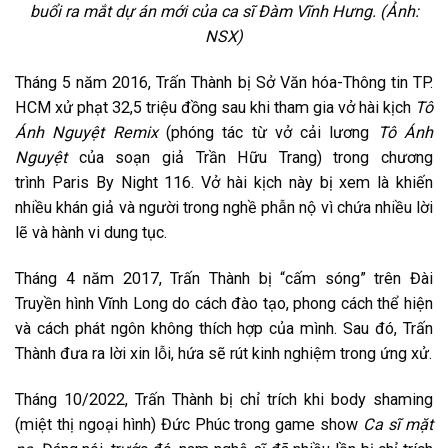
buổi ra mắt dự án mới của ca sĩ Đàm Vĩnh Hưng. (Ảnh:
NSX)
Tháng 5 năm 2016, Trấn Thành bị Sở Văn hóa-Thông tin TP.
HCM xử phạt 32,5 triệu đồng sau khi tham gia vở hài kịch
Tô
Ánh Nguyệt Remix
(phóng tác từ vở cải lương
Tô Ánh
Nguyệt
của soạn giả Trần Hữu Trang) trong chương
trình Paris By Night 116. Vở hài kịch này bị xem là khiến
nhiều khán giả và người trong nghề phẫn nộ vì chứa nhiều lời
lẽ và hành vi dung tục.
Tháng 4 năm 2017, Trấn Thành bị “cấm sóng” trên Đài
Truyền hình Vĩnh Long do cách đào tạo, phong cách thể hiện
và cách phát ngôn không thích hợp của mình. Sau đó, Trấn
Thành đưa ra lời xin lỗi, hứa sẽ rút kinh nghiệm trong ứng xử.
Tháng 10/2022, Trấn Thành bị chỉ trích khi body shaming
(miệt thị ngoại hình) Đức Phúc trong game show
Ca sĩ mặt