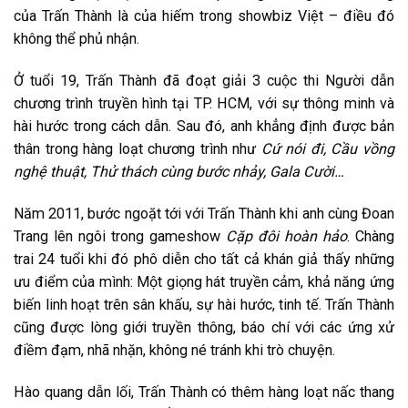
của Trấn Thành là của hiếm trong showbiz Việt – điều đó
không thể phủ nhận.
Ở tuổi 19, Trấn Thành đã đoạt giải 3 cuộc thi Người dẫn
chương trình truyền hình tại TP. HCM, với sự thông minh và
hài hước trong cách dẫn. Sau đó, anh khẳng định được bản
thân trong hàng loạt chương trình như
Cứ nói đi, Cầu vồng
nghệ thuật, Thử thách cùng bước nhảy, Gala Cười…
Năm 2011, bước ngoặt tới với Trấn Thành khi anh cùng Đoan
Trang lên ngôi trong gameshow
Cặp đôi hoàn hảo
. Chàng
trai 24 tuổi khi đó phô diễn cho tất cả khán giả thấy những
ưu điểm của mình: Một giọng hát truyền cảm, khả năng ứng
biến linh hoạt trên sân khấu, sự hài hước, tinh tế. Trấn Thành
cũng được lòng giới truyền thông, báo chí với các ứng xử
điềm đạm, nhã nhặn, không né tránh khi trò chuyện.
Hào quang dẫn lối, Trấn Thành có thêm hàng loạt nấc thang