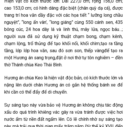
Hiện vật có kích thước lớn: Dài 227,0 cm; rộng 156,0 cm;
cao 153,0 cm; có hình dáng đặc biệt (chân quỳ dạ cá), được
trang trí hoa văn dầy đặc với các họa tiết “ lưỡng long chầu
nguyệt”, “long ẩn vân’, “long giáng” cùng 550 cánh sen, 435
bông cúc, 24 hoa dây lá và linh thú, mây lửa, ngọc báu…;
người xưa đã sử dụng kỹ thuật chạm bong, chạm kênh,
chạm lộng, trổ thủng để tạo khối nổi, khối chìm,tạo ra tầng
tầng, lớp lớp hoa văn, sau đó sơn son, thếp vàngđể tạo ra
một Hương án sang trọng,đặt ở nơi thờ tự tôn nghiêm – đền
thờ Thánh chùa Keo Thái Bình.
Hương án chùa Keo là hiện vật độc bản, có kích thước lớn và
nặng lên dưới chân Hương án có gắn hệ thống bánh xe để
khi cần có thể đẩy để di chuyển.
Sự sáng tạo này vừa bảo vệ Hương án không chịu tác động
xấu do quá trình khiêng vác gây ra vừa tránh được việc hơi
nước ẩm từ nền đất ngấm lên. Có lẽ chính nhờ sự sáng tạo
này mà trải qua thời gian mấy trăm năm (từ thế kỷ XVII đến