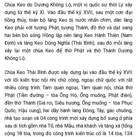
Chùa Keo do Dương Không Lộ, một vị quốc sư thời Lý xây
dựng từ thế kỷ XI. Vào đầu thế kỷ XVII, sau một cơn đại
hồng thủy, toàn bộ làng Keo bị nước nhấn chìm, dân làng
Keo phải vớt tượng Phật, tượng Thánh, đồ thờ và dạt sang
hai bên bờ sông Hồng lập nên làng Keo Hành Thiện (Nam
Định) và làng Keo Dũng Nghĩa (Thái Bình); sau đó mỗi làng
xây lại một chùa Keo để thờ Phật và thờ Thánh Dương
Không Lộ.
Chùa Keo Thái Bình được xây dựng lại vào đầu thế kỷ XVII
với lối kiến trúc nội nhị chữ công, ngoại chữ quốc với rất
nhiều công trình: Tam quan ngoại, Tam quan nội, chùa thờ
Phật (Tiền đường – tòa Ông Hộ, Ống muống, Phật điện),
đền thờ Thánh (Giá roi, Siêu hương, Ống muống – tòa Phục
Quốc, Hậu cung), hai dãy hành lang Đông, Tây; gác chuông,
nhà tạo soạn và 04 công trình mới xây dựng bổ sung ở phía
sau di tích gồm nhà Tổ, nhà Mẫu, nhà khách và tăng xá (tổng
cộng 18 tòa, trong đó công trình kiến trúc cổ là 14 tòa, 134