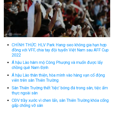
CHÍNH THỨC: HLV Park Hang-seo không gia hạn hợp
đồng với VFF, chia tay đội tuyển Việt Nam sau AFF Cup
2022
Á hậu Lào hâm mộ Công Phượng và muốn được lấy
chồng quê Nam Định
Á hậu Lào thân thiện, hòa mình vào hàng vạn cổ động
viên trên sân Thiên Trường
Sân Thiên Trường thết ‘tiệc’ bóng đá trong sân, tiệc ẩm
thực ngoài sân
CĐV trầy xước vì chen lấn, sân Thiên Trường khóa cổng
gấp chống vỡ sân