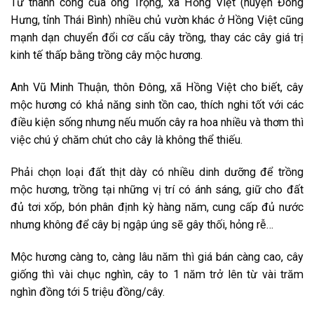
Từ thành công của ông Trọng, xã Hồng Việt (huyện Đông
Hưng, tỉnh Thái Bình) nhiều chủ vườn khác ở Hồng Việt cũng
mạnh dạn chuyển đổi cơ cấu cây trồng, thay các cây giá trị
kinh tế thấp bằng trồng cây mộc hương.
Anh Vũ Minh Thuận, thôn Đông, xã Hồng Việt cho biết, cây
mộc hương có khả năng sinh tồn cao, thích nghi tốt với các
điều kiện sống nhưng nếu muốn cây ra hoa nhiều và thơm thì
việc chú ý chăm chút cho cây là không thể thiếu.
Phải chọn loại đất thịt dày có nhiều dinh dưỡng để trồng
mộc hương, trồng tại những vị trí có ánh sáng, giữ cho đất
đủ tơi xốp, bón phân định kỳ hàng năm, cung cấp đủ nước
nhưng không để cây bị ngập úng sẽ gây thối, hỏng rễ…
Mộc hương càng to, càng lâu năm thì giá bán càng cao, cây
giống thì vài chục nghìn, cây to 1 năm trở lên từ vài trăm
nghìn đồng tới 5 triệu đồng/cây.