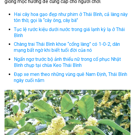
giống mộc hương để cung cấp cho người chơi.
Hai cây hoa gạo đẹp như phim ở Thái Bình, cả làng này
tôn thờ, gọi là “cây ông, cây bà”
Tục lệ rước kiệu dưới nước trong giá lạnh kỳ lạ ở Thái
Bình
Chàng trai Thái Bình khoe “cổng làng” có 1-0-2, dân
mạng bất ngờ khi biết tuổi đời của nó
Ngẩn ngơ trước bộ ảnh thiếu nữ trong cổ phục Nhật
Bình chụp tại chùa Keo Thái Bình
Đạp xe men theo những vùng quê Nam Định, Thái Bình
ngày cuối năm